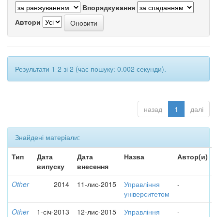
Впорядкування
Автори
Результати 1-2 зі 2 (час пошуку: 0.002 секунди).
назад
1
далі
Знайдені матеріали:
Тип
Дата
Дата
Назва
Автор(и)
випуску
внесення
Other
2014
11-лис-2015
Управління
-
університетом
Other
1-січ-2013
12-лис-2015
Управління
-