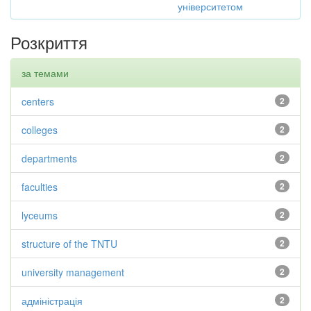
університетом
Розкриття
за темами
centers
2
colleges
2
departments
2
faculties
2
lyceums
2
structure of the TNTU
2
university management
2
адміністрація
2