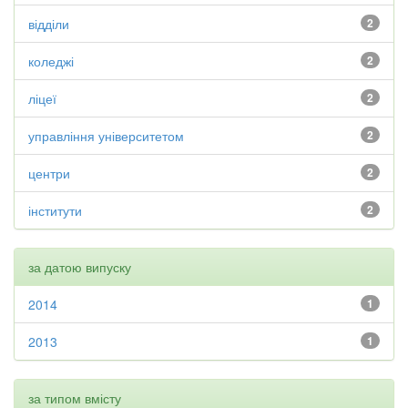
відділи
2
коледжі
2
ліцеї
2
управління університетом
2
центри
2
інститути
2
за датою випуску
2014
1
2013
1
за типом вмісту