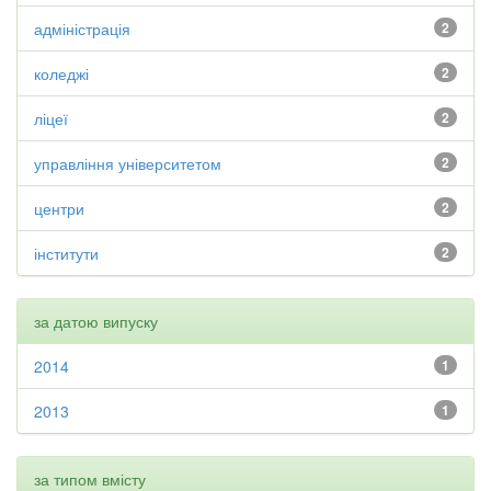
адміністрація
2
коледжі
2
ліцеї
2
управління університетом
2
центри
2
інститути
2
за датою випуску
2014
1
2013
1
за типом вмісту