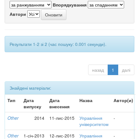
Впорядкування
Автори
Результати 1-2 зі 2 (час пошуку: 0.001 секунди).
назад
1
далі
Знайдені матеріали:
Тип
Дата
Дата
Назва
Автор(и)
випуску
внесення
Other
2014
11-лис-2015
Управління
-
університетом
Other
1-січ-2013
12-лис-2015
Управління
-