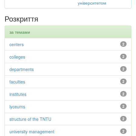
університетом
Розкриття
за темами
centers
2
colleges
2
departments
2
faculties
2
institutes
2
lyceums
2
structure of the TNTU
2
university management
2