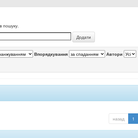
в пошуку.
Впорядкування
Автори
назад
1