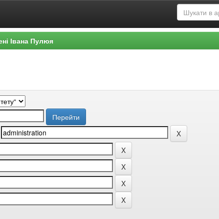
ені Івана Пулюя