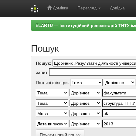
Домівка
Перегляд
Довідка
Skip
ELARTU — Інституційний репозитарій ТНТУ ім
navigation
Пошук
Пошук:
запит
Поточні фільтри:
Почати новий пошук