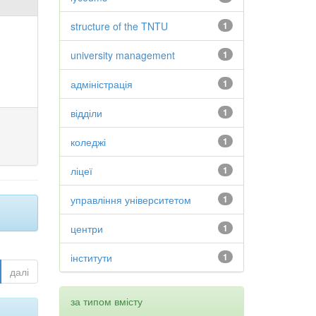
structure of the TNTU
1
university management
1
адміністрація
1
відділи
1
коледжі
1
ліцеї
1
управління університетом
1
центри
1
інститути
1
далі
за типом вмісту