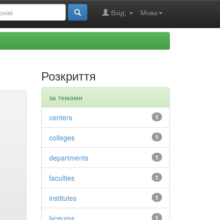
Вхід:
Мова
Розкриття
за темами
centers
1
colleges
1
departments
1
faculties
1
institutes
1
lyceums
1