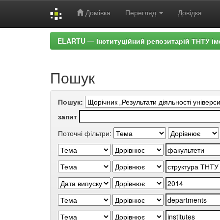
Домівка
Перегляд
Довідка
Skip
ELARTU — Інституційний репозитарій ТНТУ ім
navigation
Пошук
Пошук:
запит
Поточні фільтри: