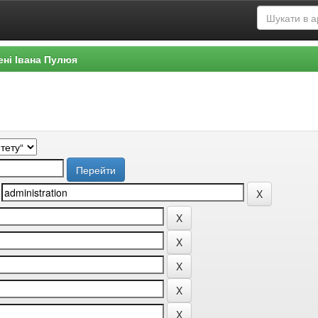
ені Івана Пулюя