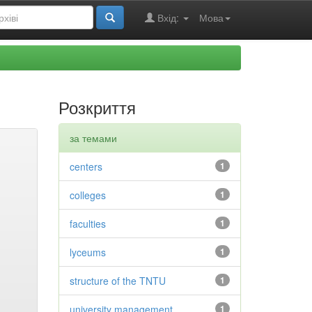
Вхід:
Мова
Розкриття
за темами
centers
1
colleges
1
faculties
1
lyceums
1
structure of the TNTU
1
university management
1