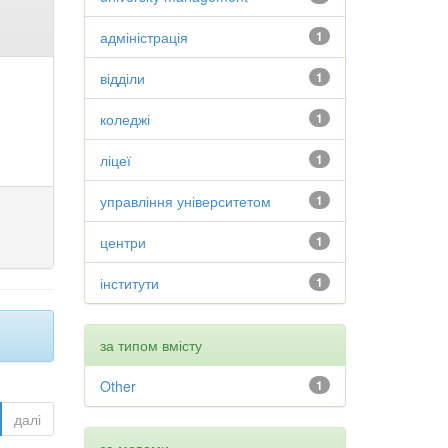
адміністрація
1
відділи
1
коледжі
1
ліцеї
1
управління університетом
1
центри
1
інститути
1
за типом вмісту
Other
1
далі