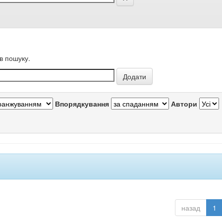
в пошуку.
Впорядкування
Автори
назад
1