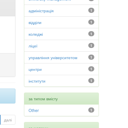
адміністрація
1
відділи
1
коледжі
1
ліцеї
1
управління університетом
1
центри
1
інститути
1
за типом вмісту
Other
1
далі