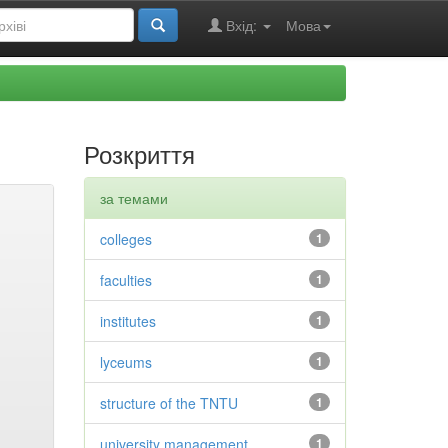
Вхід:
Мова
Розкриття
за темами
colleges
1
faculties
1
institutes
1
lyceums
1
structure of the TNTU
1
university management
1