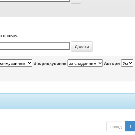
в пошуку.
Впорядкування
Автори
назад
1