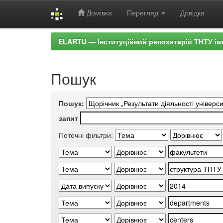
Домівка
Перегляд
Довідка
Skip
ELARTU — Інституційний репозитарій ТНТУ ім
navigation
Пошук
Пошук:
запит
Поточні фільтри: