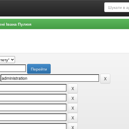
ені Івана Пулюя