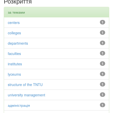
Розкриття
за темами
centers
1
colleges
1
departments
1
faculties
1
institutes
1
lyceums
1
structure of the TNTU
1
university management
1
адміністрація
1