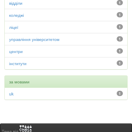
відділи
1
коледжі
1
ліцеї
1
управління університетом
1
центри
1
інститути
1
за мовами
uk
1
Тема від