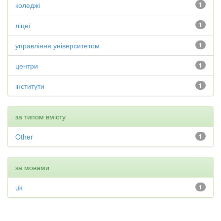
коледжі
1
ліцеї
1
управління університетом
1
центри
1
інститути
1
за типом вмісту
Other
1
за мовами
uk
1