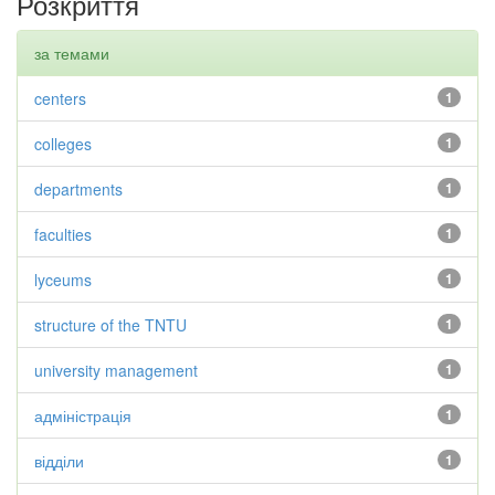
Розкриття
за темами
centers
1
colleges
1
departments
1
faculties
1
lyceums
1
structure of the TNTU
1
university management
1
адміністрація
1
відділи
1