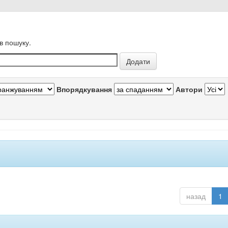
в пошуку.
Впорядкування
Автори
назад
1