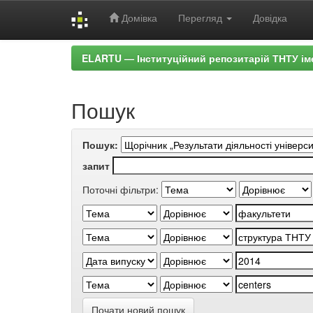
Домівка
Перегляд
Довідка
Skip
ELARTU — Інституційний репозитарій ТНТУ ім
navigation
Пошук
Пошук:
запит
Поточні фільтри:
Почати новий пошук