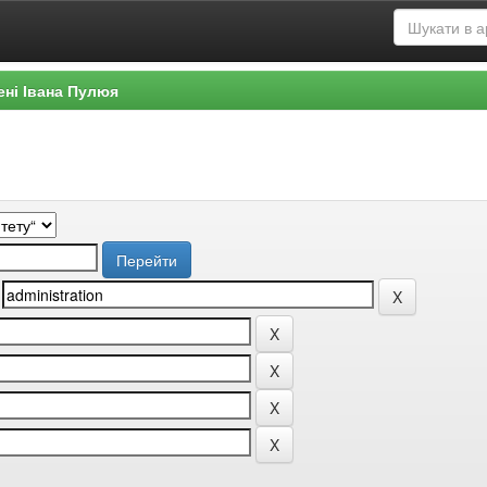
ені Івана Пулюя