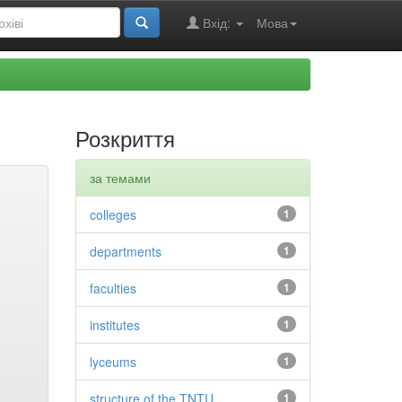
Вхід:
Мова
Розкриття
за темами
colleges
1
departments
1
faculties
1
institutes
1
lyceums
1
structure of the TNTU
1