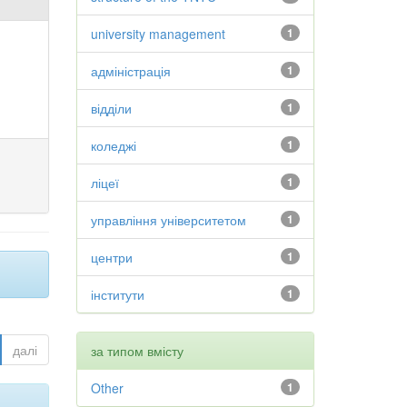
university management
1
адміністрація
1
відділи
1
коледжі
1
ліцеї
1
управління університетом
1
центри
1
інститути
1
далі
за типом вмісту
Other
1