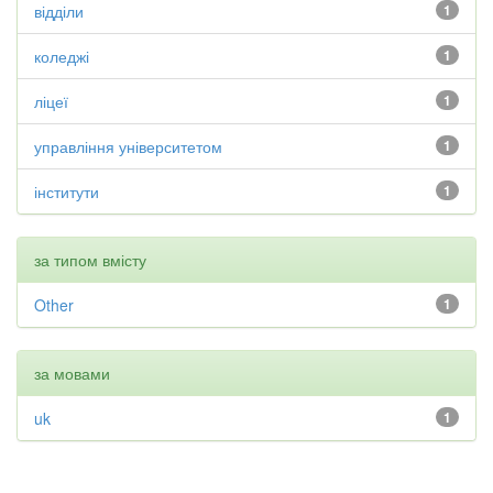
відділи
1
коледжі
1
ліцеї
1
управління університетом
1
інститути
1
за типом вмісту
Other
1
за мовами
uk
1