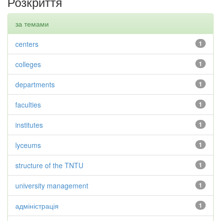
Розкриття
за темами
centers
1
colleges
1
departments
1
faculties
1
institutes
1
lyceums
1
structure of the TNTU
1
university management
1
адміністрація
1