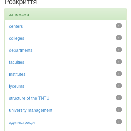
Розкриття
за темами
centers
1
colleges
1
departments
1
faculties
1
institutes
1
lyceums
1
structure of the TNTU
1
university management
1
адміністрація
1