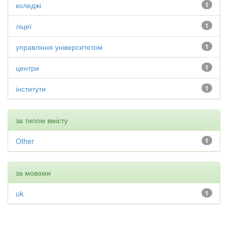
коледжі
1
ліцеї
1
управління університетом
1
центри
1
інститути
1
за типом вмісту
Other
1
за мовами
uk
1