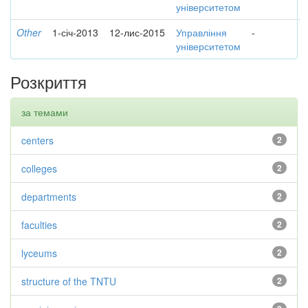
університетом
Other
1-січ-2013
12-лис-2015
Управління
-
університетом
Розкриття
за темами
centers
2
colleges
2
departments
2
faculties
2
lyceums
2
structure of the TNTU
2