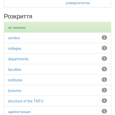
університетом
Розкриття
за темами
centers
1
colleges
1
departments
1
faculties
1
institutes
1
lyceums
1
structure of the TNTU
1
адміністрація
1