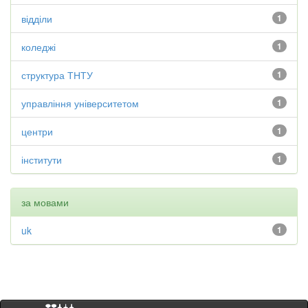
відділи
1
коледжі
1
структура ТНТУ
1
управління університетом
1
центри
1
інститути
1
за мовами
uk
1