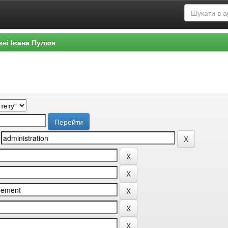
ені Івана Пулюя