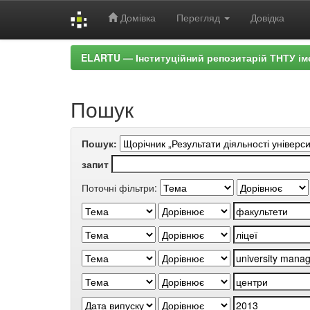
Домівка
Перегляд
Довідка
Skip
ELARTU — Інституційний репозитарій ТНТУ ім
navigation
Пошук
Пошук:
запит
Поточні фільтри: