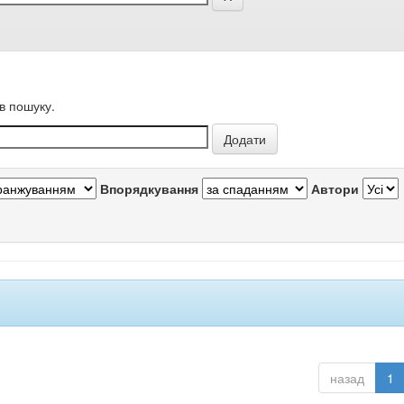
в пошуку.
Впорядкування
Автори
назад
1