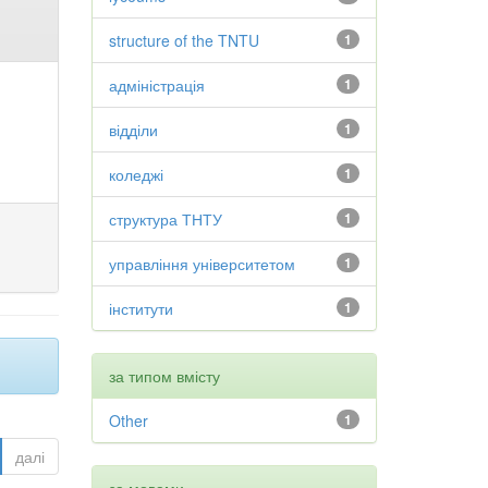
structure of the TNTU
1
адміністрація
1
відділи
1
коледжі
1
структура ТНТУ
1
управління університетом
1
інститути
1
за типом вмісту
Other
1
далі