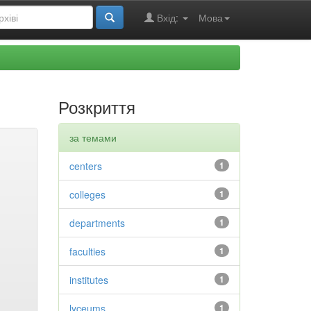
Вхід:
Мова
Розкриття
за темами
centers
1
colleges
1
departments
1
faculties
1
institutes
1
lyceums
1