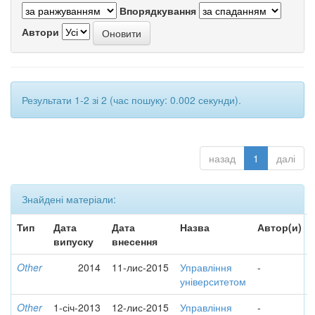
Впорядкування
Автори
Результати 1-2 зі 2 (час пошуку: 0.002 секунди).
назад
1
далі
Знайдені матеріали:
Тип
Дата
Дата
Назва
Автор(и)
випуску
внесення
Other
2014
11-лис-2015
Управління
-
університетом
Other
1-січ-2013
12-лис-2015
Управління
-