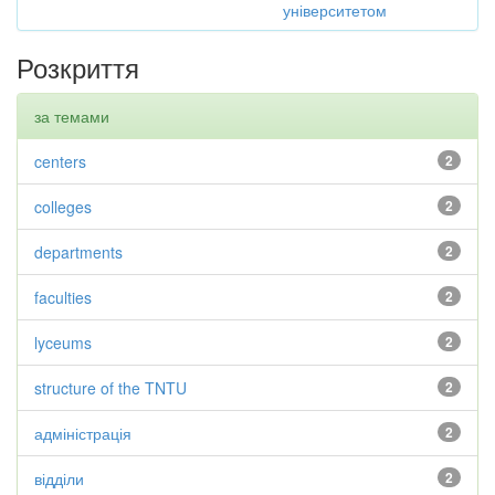
університетом
Розкриття
за темами
centers
2
colleges
2
departments
2
faculties
2
lyceums
2
structure of the TNTU
2
адміністрація
2
відділи
2