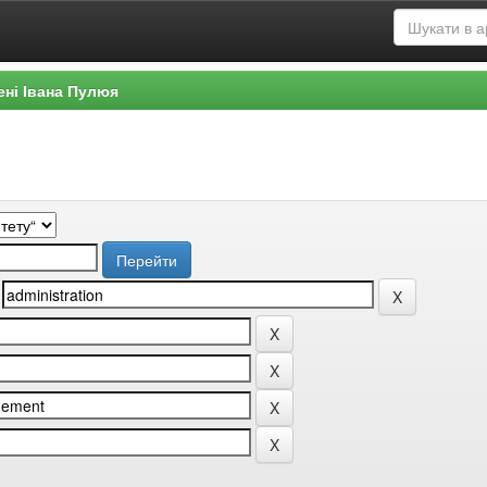
ені Івана Пулюя