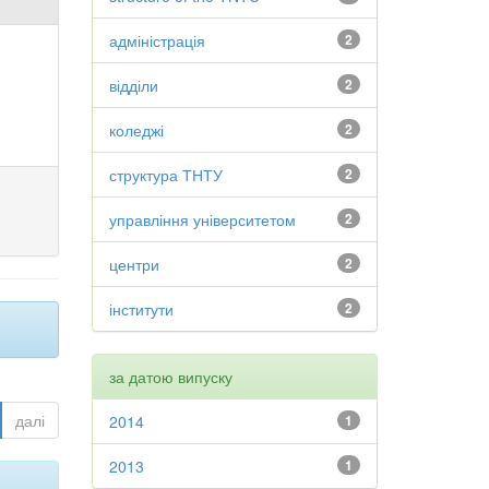
адміністрація
2
відділи
2
коледжі
2
структура ТНТУ
2
управління університетом
2
центри
2
інститути
2
за датою випуску
далі
2014
1
2013
1