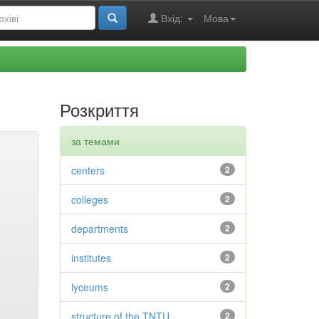
Вхід:
Мова
Розкриття
за темами
centers
2
colleges
2
departments
2
institutes
2
lyceums
2
structure of the TNTU
2