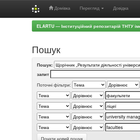
Домівка
Перегляд
Довідка
Skip
ELARTU — Інституційний репозитарій ТНТУ ім
navigation
Пошук
Пошук:
запит
Поточні фільтри:
Почати новий пошук