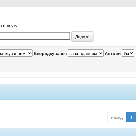
в пошуку.
Впорядкування
Автори
назад
1