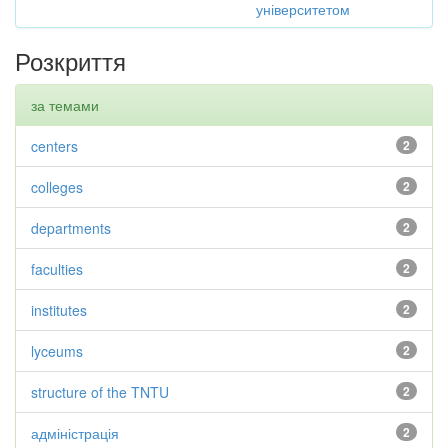
університетом
Розкриття
за темами
centers
2
colleges
2
departments
2
faculties
2
institutes
2
lyceums
2
structure of the TNTU
2
адміністрація
2