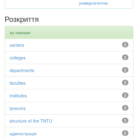
університетом
Розкриття
за темами
centers
2
colleges
2
departments
2
faculties
2
institutes
2
lyceums
2
structure of the TNTU
2
адміністрація
2