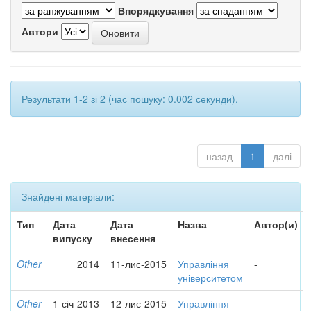
Впорядкування
Автори
Результати 1-2 зі 2 (час пошуку: 0.002 секунди).
назад
1
далі
Знайдені матеріали:
Тип
Дата
Дата
Назва
Автор(и)
випуску
внесення
Other
2014
11-лис-2015
Управління
-
університетом
Other
1-січ-2013
12-лис-2015
Управління
-