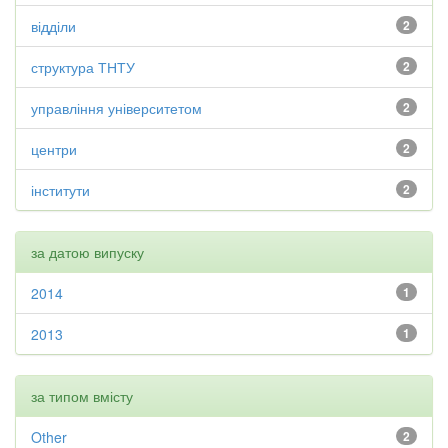
відділи
2
структура ТНТУ
2
управління університетом
2
центри
2
інститути
2
за датою випуску
2014
1
2013
1
за типом вмісту
Other
2