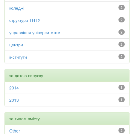
коледжі
2
структура ТНТУ
2
управління університетом
2
центри
2
інститути
2
за датою випуску
2014
1
2013
1
за типом вмісту
Other
2