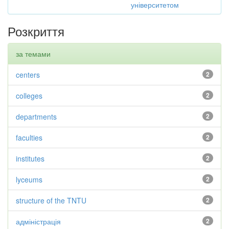
університетом
Розкриття
за темами
centers
2
colleges
2
departments
2
faculties
2
institutes
2
lyceums
2
structure of the TNTU
2
адміністрація
2