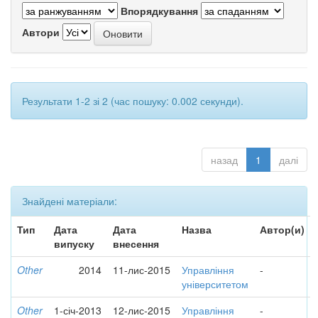
Впорядкування
Автори
Результати 1-2 зі 2 (час пошуку: 0.002 секунди).
назад
1
далі
Знайдені матеріали:
Тип
Дата
Дата
Назва
Автор(и)
випуску
внесення
Other
2014
11-лис-2015
Управління
-
університетом
Other
1-січ-2013
12-лис-2015
Управління
-