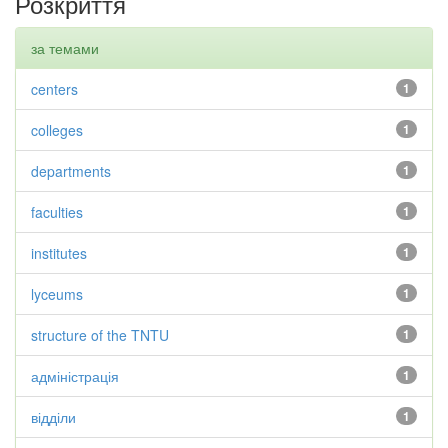
Розкриття
за темами
centers
1
colleges
1
departments
1
faculties
1
institutes
1
lyceums
1
structure of the TNTU
1
адміністрація
1
відділи
1