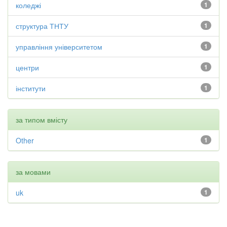
коледжі
1
структура ТНТУ
1
управління університетом
1
центри
1
інститути
1
за типом вмісту
Other
1
за мовами
uk
1