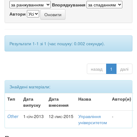
Впорядкування
Автори
Результати 1-1 зі 1 (час пошуку: 0.002 секунди).
назад
1
далі
Знайдені матеріали:
Тип
Дата
Дата
Назва
Автор(и)
випуску
внесення
Other
1-січ-2013
12-лис-2015
Управління
-
університетом