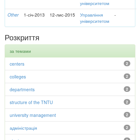
університетом
Other
1-січ-2013
12-лис-2015
Управління
-
університетом
Розкриття
за темами
centers
2
colleges
2
departments
2
structure of the TNTU
2
university management
2
адміністрація
2