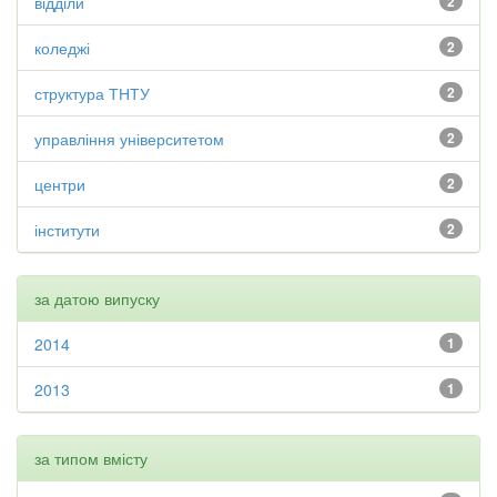
відділи
2
коледжі
2
структура ТНТУ
2
управління університетом
2
центри
2
інститути
2
за датою випуску
2014
1
2013
1
за типом вмісту