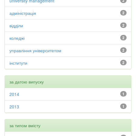
university management
2
адміністрація
2
відділи
2
коледжі
2
управління університетом
2
інститути
2
за датою випуску
2014
1
2013
1
за типом вмісту