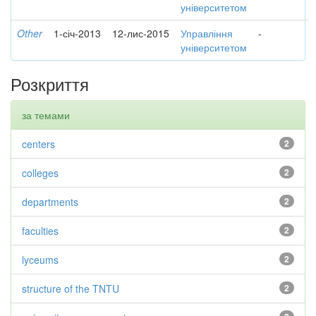
університетом
Other
1-січ-2013
12-лис-2015
Управління
-
університетом
Розкриття
за темами
centers
2
colleges
2
departments
2
faculties
2
lyceums
2
structure of the TNTU
2