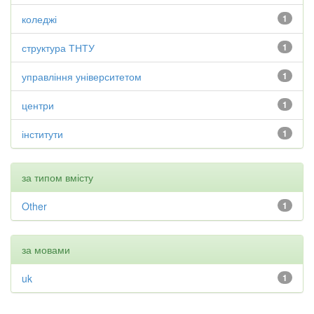
коледжі
1
структура ТНТУ
1
управління університетом
1
центри
1
інститути
1
за типом вмісту
Other
1
за мовами
uk
1