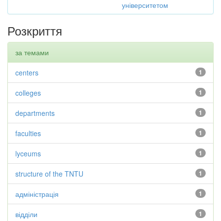
університетом
Розкриття
за темами
centers
1
colleges
1
departments
1
faculties
1
lyceums
1
structure of the TNTU
1
адміністрація
1
відділи
1