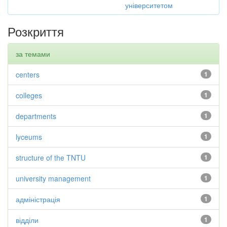
університетом
Розкриття
за темами
centers
1
colleges
1
departments
1
lyceums
1
structure of the TNTU
1
university management
1
адміністрація
1
відділи
1