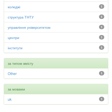
коледжі
1
структура ТНТУ
1
управління університетом
1
центри
1
інститути
1
за типом вмісту
Other
1
за мовами
uk
1