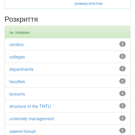
університетом
Розкриття
за темами
centers
1
colleges
1
departments
1
faculties
1
lyceums
1
structure of the TNTU
1
university management
1
адміністрація
1