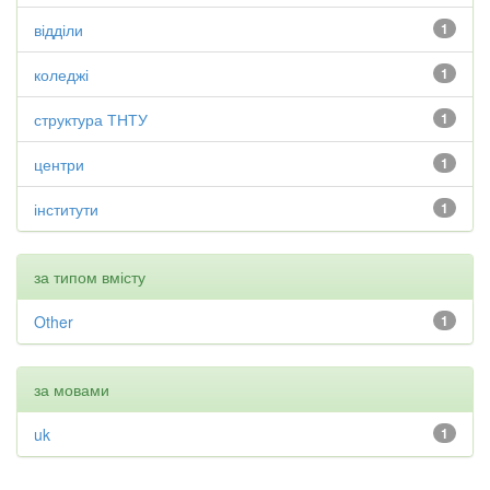
відділи
1
коледжі
1
структура ТНТУ
1
центри
1
інститути
1
за типом вмісту
Other
1
за мовами
uk
1