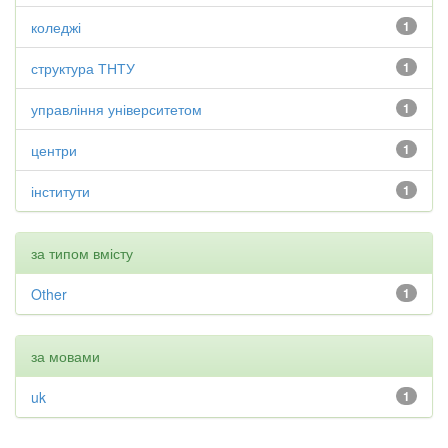
коледжі
1
структура ТНТУ
1
управління університетом
1
центри
1
інститути
1
за типом вмісту
Other
1
за мовами
uk
1