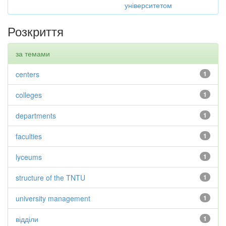
університетом
Розкриття
за темами
centers
1
colleges
1
departments
1
faculties
1
lyceums
1
structure of the TNTU
1
university management
1
відділи
1