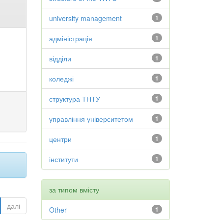
university management
1
адміністрація
1
відділи
1
коледжі
1
структура ТНТУ
1
управління університетом
1
центри
1
інститути
1
за типом вмісту
далі
Other
1