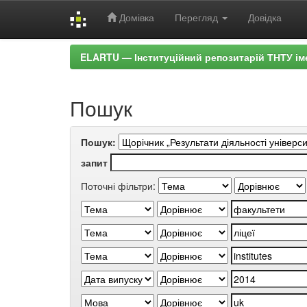
Домівка
Перегляд
Довідка
Skip
ELARTU — Інституційний репозитарій ТНТУ ім
navigation
Пошук
Пошук:
запит
Поточні фільтри: