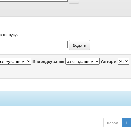
в пошуку.
Впорядкування
Автори
назад
1