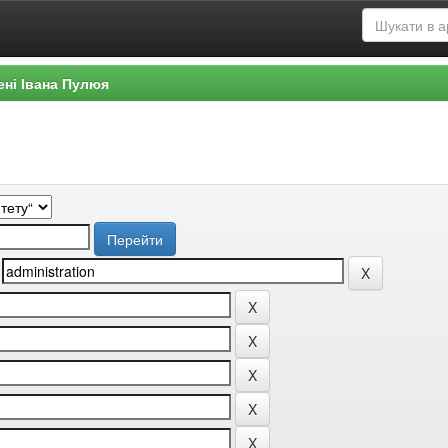
ені Івана Пулюя