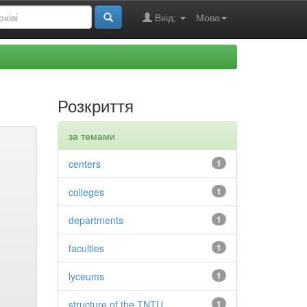
Вхід:
Мова
Розкриття
за темами
centers
1
colleges
1
departments
1
faculties
1
lyceums
1
structure of the TNTU
1