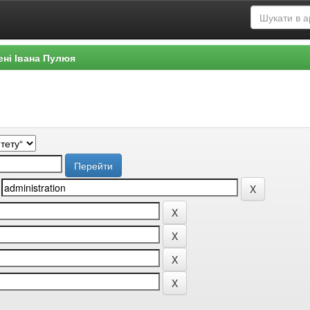
ені Івана Пулюя