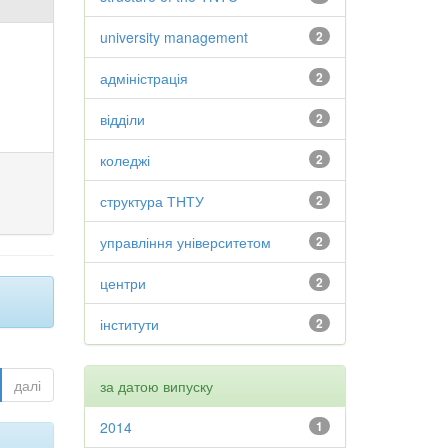
university management
2
адміністрація
2
відділи
2
коледжі
2
структура ТНТУ
2
управління університетом
2
центри
2
інститути
2
далі
за датою випуску
2014
1