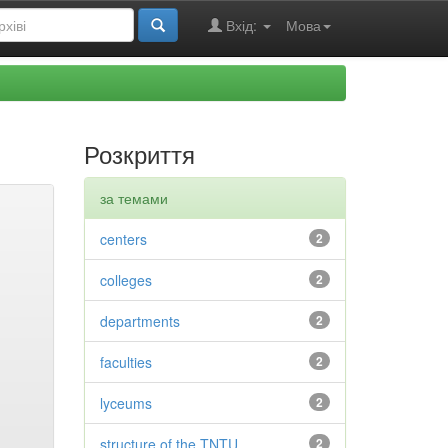
Вхід:
Мова
Розкриття
за темами
centers
2
colleges
2
departments
2
faculties
2
lyceums
2
structure of the TNTU
2