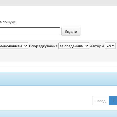
в пошуку.
Впорядкування
Автори
назад
1