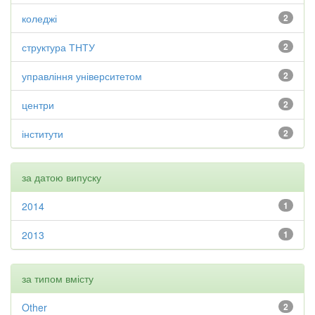
коледжі
2
структура ТНТУ
2
управління університетом
2
центри
2
інститути
2
за датою випуску
2014
1
2013
1
за типом вмісту
Other
2