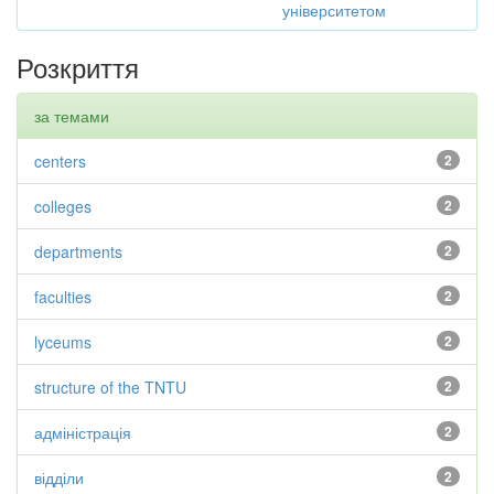
університетом
Розкриття
за темами
centers
2
colleges
2
departments
2
faculties
2
lyceums
2
structure of the TNTU
2
адміністрація
2
відділи
2