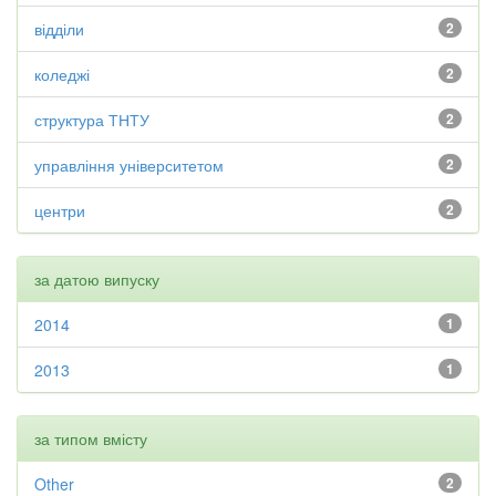
відділи
2
коледжі
2
структура ТНТУ
2
управління університетом
2
центри
2
за датою випуску
2014
1
2013
1
за типом вмісту
Other
2