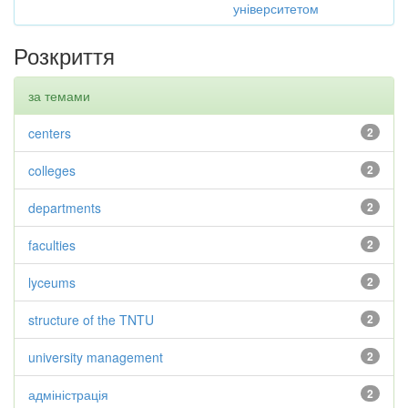
університетом
Розкриття
за темами
centers
2
colleges
2
departments
2
faculties
2
lyceums
2
structure of the TNTU
2
university management
2
адміністрація
2