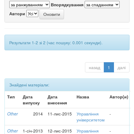
Впорядкування
Автори
Результати 1-2 зі 2 (час пошуку: 0.001 секунди).
назад
1
далі
Знайдені матеріали:
Тип
Дата
Дата
Назва
Автор(и)
випуску
внесення
Other
2014
11-лис-2015
Управління
-
університетом
Other
1-січ-2013
12-лис-2015
Управління
-