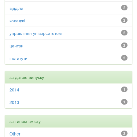
відділи
2
коледжі
2
управління університетом
2
центри
2
інститути
2
за датою випуску
2014
1
2013
1
за типом вмісту
Other
2