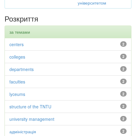
університетом
Розкриття
за темами
centers
2
colleges
2
departments
2
faculties
2
lyceums
2
structure of the TNTU
2
university management
2
адміністрація
2