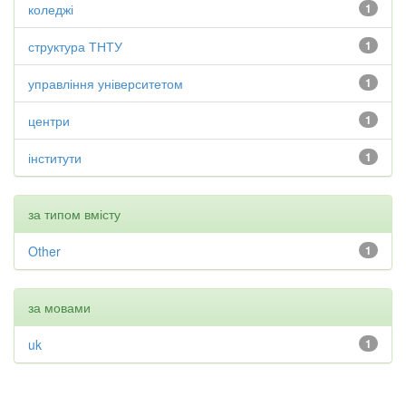
коледжі
1
структура ТНТУ
1
управління університетом
1
центри
1
інститути
1
за типом вмісту
Other
1
за мовами
uk
1