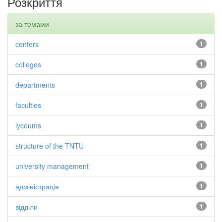
Розкриття
за темами
centers
1
colleges
1
departments
1
faculties
1
lyceums
1
structure of the TNTU
1
university management
1
адміністрація
1
відділи
1