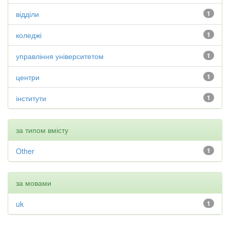
відділи
1
коледжі
1
управління університетом
1
центри
1
інститути
1
за типом вмісту
Other
1
за мовами
uk
1