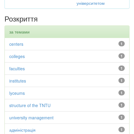
університетом
Розкриття
за темами
centers
1
colleges
1
faculties
1
institutes
1
lyceums
1
structure of the TNTU
1
university management
1
адміністрація
1