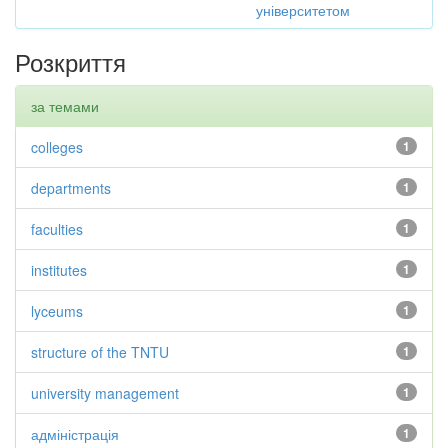
університетом
Розкриття
за темами
colleges
1
departments
1
faculties
1
institutes
1
lyceums
1
structure of the TNTU
1
university management
1
адміністрація
1