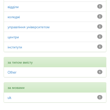
відділи
1
коледжі
1
управління університетом
1
центри
1
інститути
1
за типом вмісту
Other
1
за мовами
uk
1