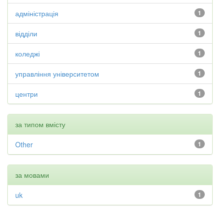
адміністрація
1
відділи
1
коледжі
1
управління університетом
1
центри
1
за типом вмісту
Other
1
за мовами
uk
1