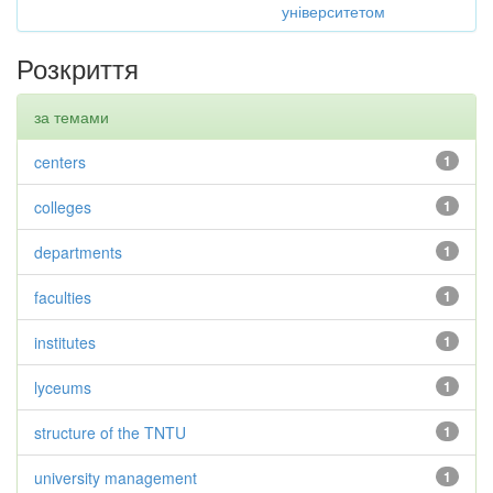
університетом
Розкриття
за темами
centers
1
colleges
1
departments
1
faculties
1
institutes
1
lyceums
1
structure of the TNTU
1
university management
1