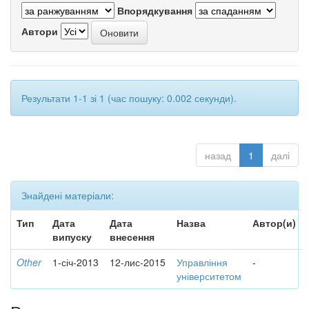
Впорядкування
Автори
Результати 1-1 зі 1 (час пошуку: 0.002 секунди).
назад
1
далі
Знайдені матеріали:
Тип
Дата
Дата
Назва
Автор(и)
випуску
внесення
Other
1-січ-2013
12-лис-2015
Управління
-
університетом