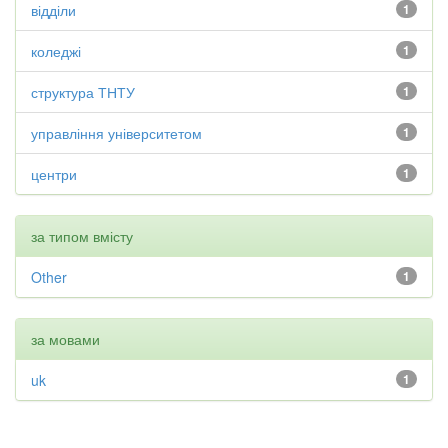
відділи
1
коледжі
1
структура ТНТУ
1
управління університетом
1
центри
1
за типом вмісту
Other
1
за мовами
uk
1