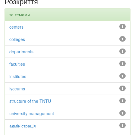
Розкриття
за темами
centers
1
colleges
1
departments
1
faculties
1
institutes
1
lyceums
1
structure of the TNTU
1
university management
1
адміністрація
1