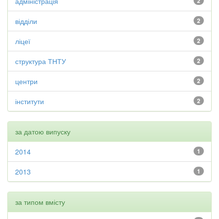
адміністрація
2
відділи
2
ліцеї
2
структура ТНТУ
2
центри
2
інститути
2
за датою випуску
2014
1
2013
1
за типом вмісту