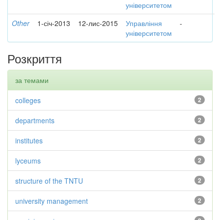
університетом
Other
1-січ-2013
12-лис-2015
Управління
-
університетом
Розкриття
за темами
colleges
2
departments
2
institutes
2
lyceums
2
structure of the TNTU
2
university management
2