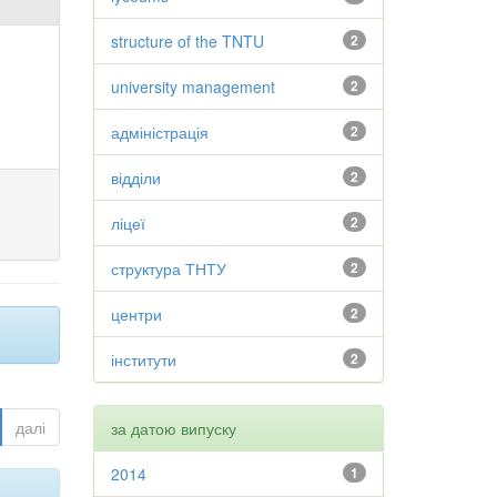
structure of the TNTU
2
university management
2
адміністрація
2
відділи
2
ліцеї
2
структура ТНТУ
2
центри
2
інститути
2
далі
за датою випуску
2014
1