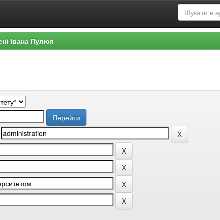
ені Івана Пулюя