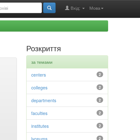
Вхід:
Мова
Розкриття
за темами
centers
2
colleges
2
departments
2
faculties
2
institutes
2
lyceums
2