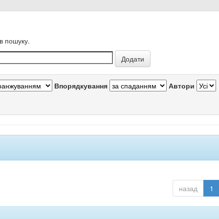
в пошуку.
Впорядкування
Автори
назад
1