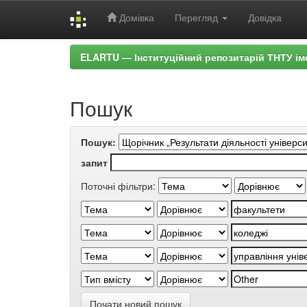
Домівка
Перегляд
Довідка
Skip
ELARTU — Інституційний репозитарій ТНТУ ім
navigation
Пошук
Пошук:
запит
Поточні фільтри:
Почати новий пошук