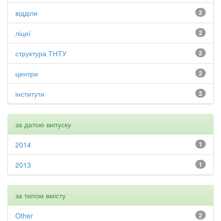
відділи
2
ліцеї
2
структура ТНТУ
2
центри
2
інститути
2
за датою випуску
2014
1
2013
1
за типом вмісту
Other
2