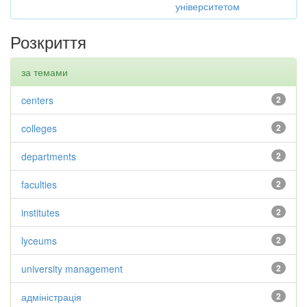
університетом
Розкриття
за темами
centers
2
colleges
2
departments
2
faculties
2
institutes
2
lyceums
2
university management
2
адміністрація
2