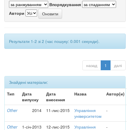
Впорядкування
Автори
Результати 1-2 зі 2 (час пошуку: 0.001 секунди).
назад
1
далі
Знайдені матеріали:
Тип
Дата
Дата
Назва
Автор(и)
випуску
внесення
Other
2014
11-лис-2015
Управління
-
університетом
Other
1-січ-2013
12-лис-2015
Управління
-