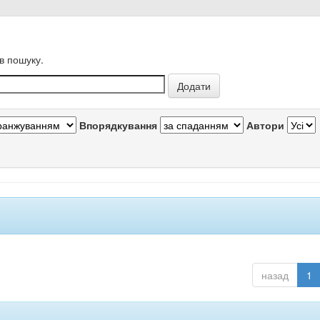
в пошуку.
Впорядкування
Автори
назад
1