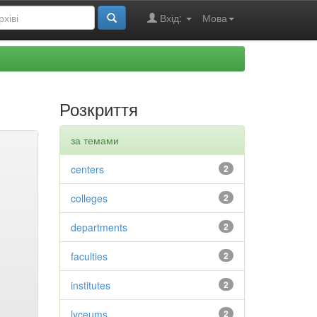
Вхід:
Мова
Розкриття
за темами
centers
2
colleges
2
departments
2
faculties
2
institutes
2
lyceums
2