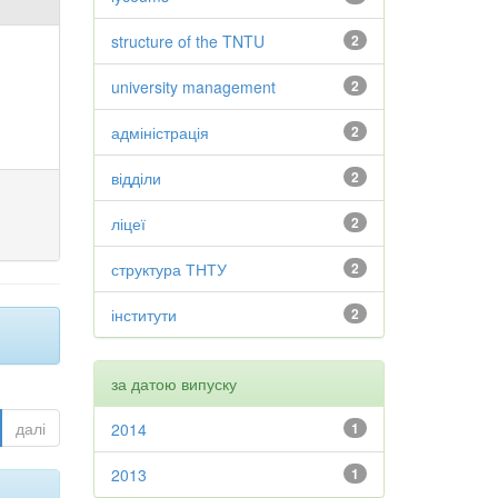
structure of the TNTU
2
university management
2
адміністрація
2
відділи
2
ліцеї
2
структура ТНТУ
2
інститути
2
за датою випуску
далі
2014
1
2013
1