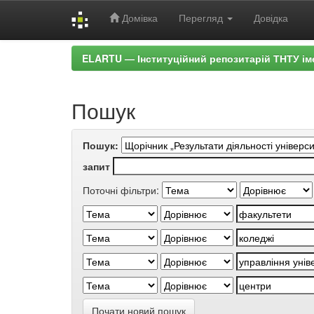
Домівка
Перегляд
Довідка
Skip
ELARTU — Інституційний репозитарій ТНТУ ім
navigation
Пошук
Пошук:
запит
Поточні фільтри:
Почати новий пошук