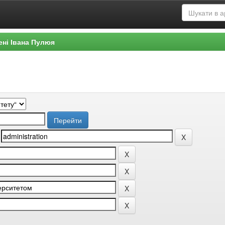
ені Івана Пулюя