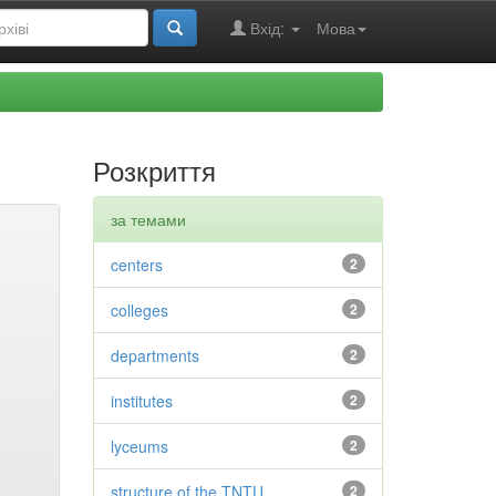
Вхід:
Мова
Розкриття
за темами
centers
2
colleges
2
departments
2
institutes
2
lyceums
2
structure of the TNTU
2