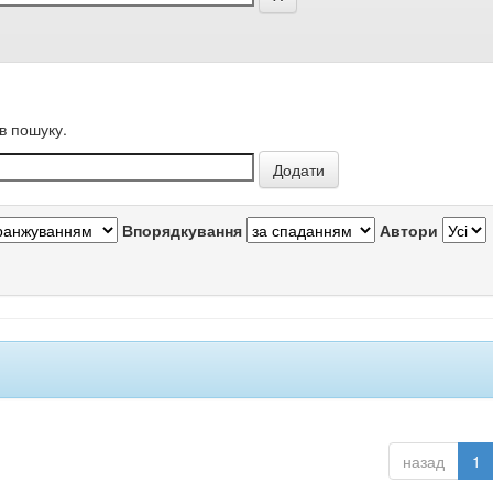
в пошуку.
Впорядкування
Автори
назад
1