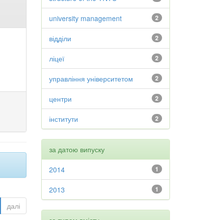
university management
2
відділи
2
ліцеї
2
управління університетом
2
центри
2
інститути
2
за датою випуску
2014
1
2013
1
далі