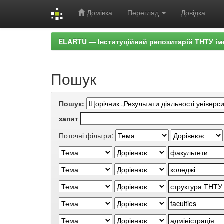
Домівка
Перегляд
Довідка
Skip
ELARTU — Інституційний репозитарій ТНТУ ім
navigation
Пошук
Пошук:
запит
Поточні фільтри: