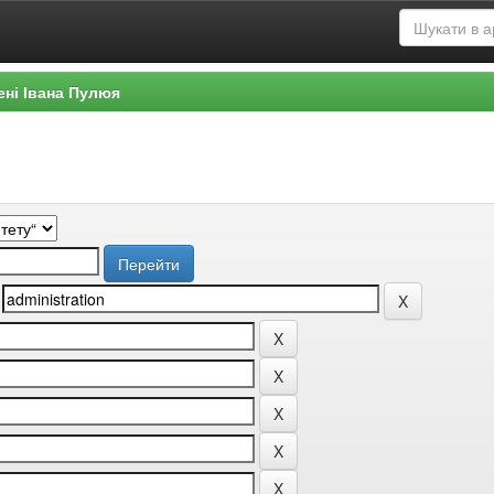
ені Івана Пулюя