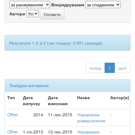
Впорядкування
Автори
Результати 1-2 зі 2 (час пошуку: 0.001 секунди).
назад
1
далі
Знайдені матеріали:
Тип
Дата
Дата
Назва
Автор(и)
випуску
внесення
Other
2014
11-лис-2015
Управління
-
університетом
Other
1-січ-2013
12-лис-2015
Управління
-