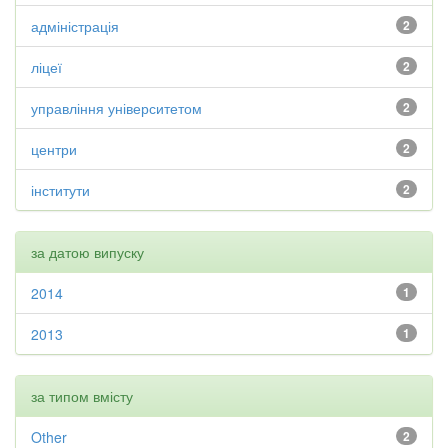
адміністрація
2
ліцеї
2
управління університетом
2
центри
2
інститути
2
за датою випуску
2014
1
2013
1
за типом вмісту
Other
2