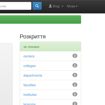
Вхід:
Мова
Розкриття
за темами
centers
2
colleges
2
departments
2
faculties
2
institutes
2
lyceums
2