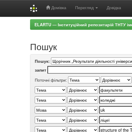
Домівка
Перегляд
Довідка
Skip
ELARTU — Інституційний репозитарій ТНТУ ім
navigation
Пошук
Пошук:
запит
Поточні фільтри: