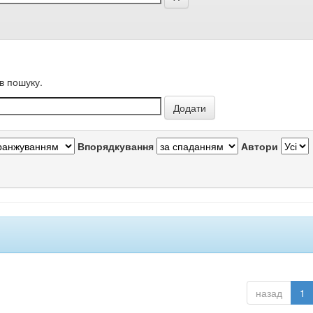
в пошуку.
Впорядкування
Автори
назад
1