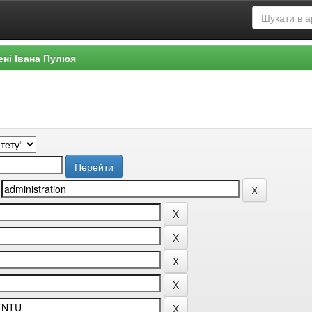
ені Івана Пулюя