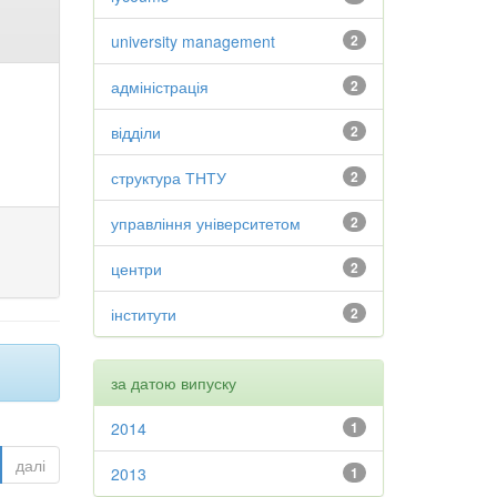
university management
2
адміністрація
2
відділи
2
структура ТНТУ
2
управління університетом
2
центри
2
інститути
2
за датою випуску
2014
1
далі
2013
1