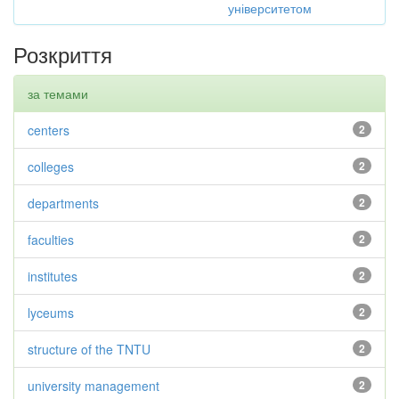
університетом
Розкриття
за темами
centers
2
colleges
2
departments
2
faculties
2
institutes
2
lyceums
2
structure of the TNTU
2
university management
2