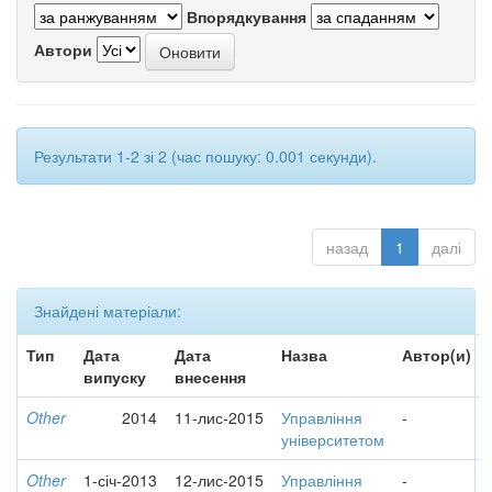
Впорядкування
Автори
Результати 1-2 зі 2 (час пошуку: 0.001 секунди).
назад
1
далі
Знайдені матеріали:
Тип
Дата
Дата
Назва
Автор(и)
випуску
внесення
Other
2014
11-лис-2015
Управління
-
університетом
Other
1-січ-2013
12-лис-2015
Управління
-