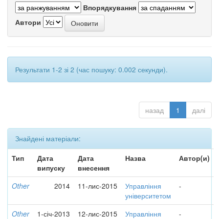
Впорядкування
Автори
Результати 1-2 зі 2 (час пошуку: 0.002 секунди).
назад
1
далі
Знайдені матеріали:
Тип
Дата
Дата
Назва
Автор(и)
випуску
внесення
Other
2014
11-лис-2015
Управління
-
університетом
Other
1-січ-2013
12-лис-2015
Управління
-