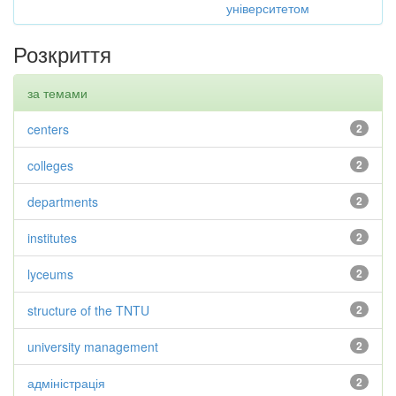
університетом
Розкриття
за темами
centers
2
colleges
2
departments
2
institutes
2
lyceums
2
structure of the TNTU
2
university management
2
адміністрація
2