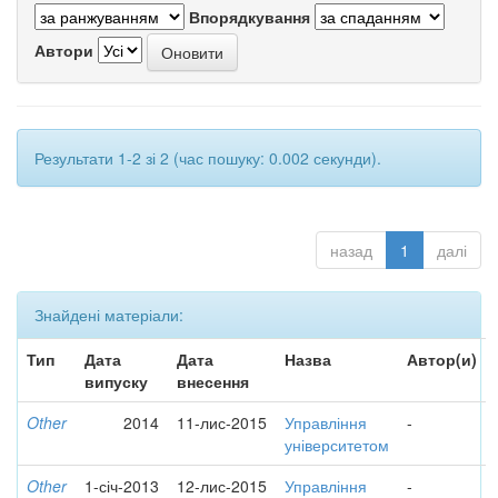
Впорядкування
Автори
Результати 1-2 зі 2 (час пошуку: 0.002 секунди).
назад
1
далі
Знайдені матеріали:
Тип
Дата
Дата
Назва
Автор(и)
випуску
внесення
Other
2014
11-лис-2015
Управління
-
університетом
Other
1-січ-2013
12-лис-2015
Управління
-