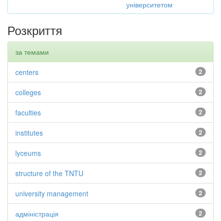
університетом
Розкриття
за темами
centers
2
colleges
2
faculties
2
institutes
2
lyceums
2
structure of the TNTU
2
university management
2
адміністрація
2