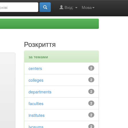
Вхід:
Мова
Розкриття
за темами
centers
2
colleges
2
departments
2
faculties
2
institutes
2
lyceums
2