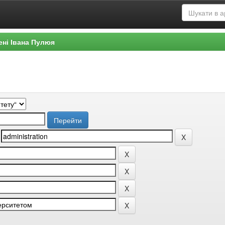
ені Івана Пулюя