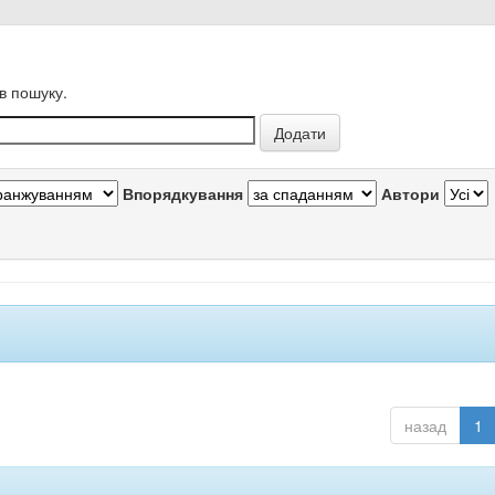
в пошуку.
Впорядкування
Автори
назад
1