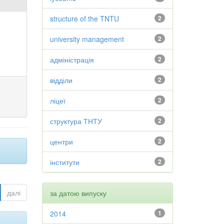
structure of the TNTU
2
university management
2
адміністрація
2
відділи
2
ліцеї
2
структура ТНТУ
2
центри
2
інститути
2
далі
за датою випуску
2014
1