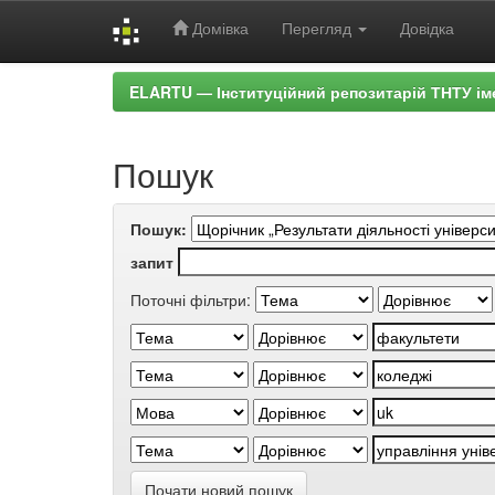
Домівка
Перегляд
Довідка
Skip
ELARTU — Інституційний репозитарій ТНТУ ім
navigation
Пошук
Пошук:
запит
Поточні фільтри:
Почати новий пошук