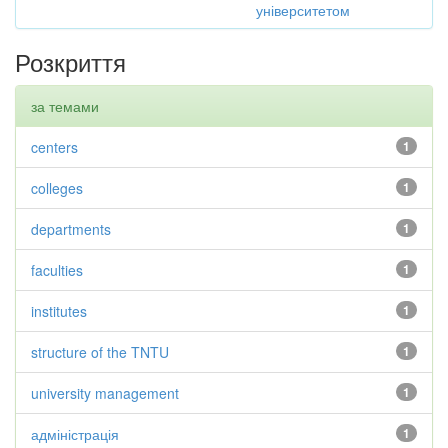
університетом
Розкриття
за темами
centers
1
colleges
1
departments
1
faculties
1
institutes
1
structure of the TNTU
1
university management
1
адміністрація
1