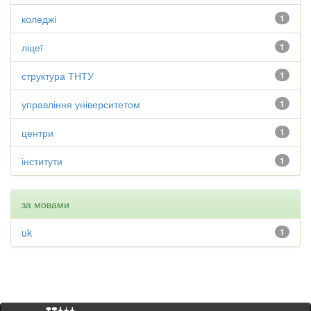
коледжі
1
ліцеї
1
структура ТНТУ
1
управління університетом
1
центри
1
інститути
1
за мовами
uk
1