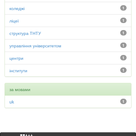
коледжі
1
ліцеї
1
структура ТНТУ
1
управління університетом
1
центри
1
інститути
1
за мовами
uk
1