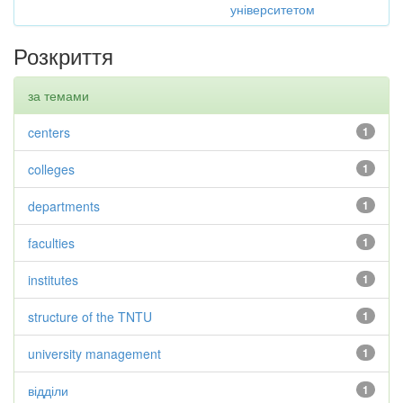
університетом
Розкриття
за темами
centers
1
colleges
1
departments
1
faculties
1
institutes
1
structure of the TNTU
1
university management
1
відділи
1