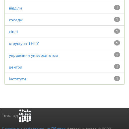
відділи
1
коледжі
1
ліцеї
1
структура ТНТУ
1
управління університетом
1
центри
1
інститути
1
Тема від
Програмне забезпечення DSpace
Авторські права © 2002-