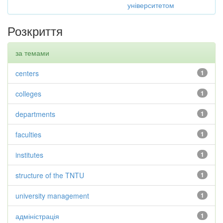
університетом
Розкриття
за темами
centers
1
colleges
1
departments
1
faculties
1
institutes
1
structure of the TNTU
1
university management
1
адміністрація
1