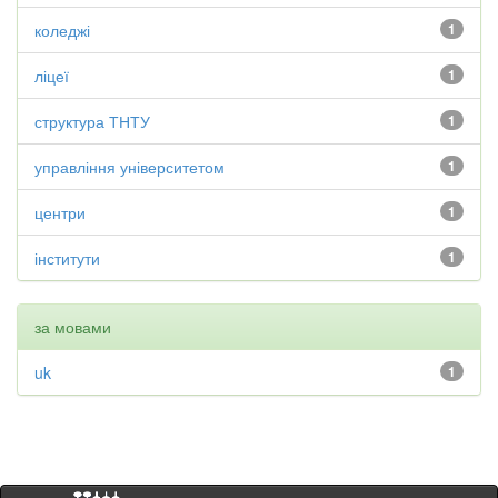
коледжі
1
ліцеї
1
структура ТНТУ
1
управління університетом
1
центри
1
інститути
1
за мовами
uk
1