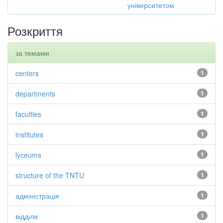
університетом
Розкриття
за темами
centers
1
departments
1
faculties
1
institutes
1
lyceums
1
structure of the TNTU
1
адміністрація
1
відділи
1